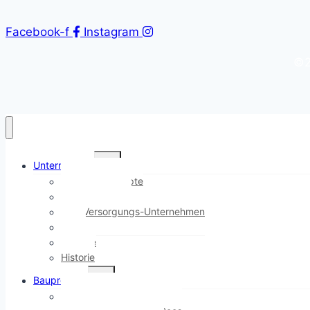
Facebook-f
Instagram
©2
Untermenü
Unternehmen
umschalten
Hüls Baukonzepte
Immobilien Hüls
Hüls Versorgungs-Unternehmen
Team
Karriere
Historie
Untermenü
Bauprojekte
umschalten
Ostwall Terrassen, Bocholt