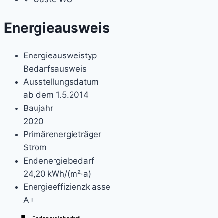
Energieausweis
Energieausweistyp
Bedarfs­ausweis
Ausstellungsdatum
ab dem 1.5.2014
Baujahr
2020
Primärenergieträger
Strom
Endenergie­bedarf
24,20 kWh/(m²·a)
Energie­effizienz­klasse
A+
Endenergiebedarf