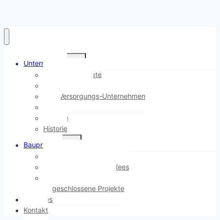
Untermenü
Unternehmen
umschalten
Hüls Baukonzepte
Immobilien Hüls
Hüls Versorgungs-Unternehmen
Team
Karriere
Historie
Untermenü
Bauprojekte
umschalten
Ostwall Terrassen, Bocholt
Stadtgarten Quartier, Rees
Atrium-Garten, Bocholt
Abgeschlossene Projekte
Aktuelles
Kontakt