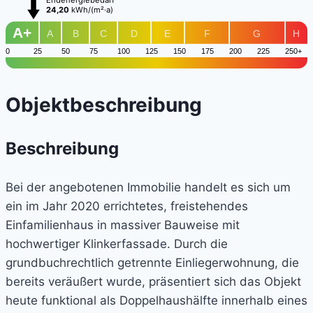
24,20
kWh/(m²·a)
A+
A
B
C
D
E
F
G
H
0
25
50
75
100
125
150
175
200
225
250+
Objekt­beschreibung
Beschreibung
Bei der angebotenen Immobilie handelt es sich um
ein im Jahr 2020 errichtetes, freistehendes
Einfamilienhaus in massiver Bauweise mit
hochwertiger Klinkerfassade. Durch die
grundbuchrechtlich getrennte Einliegerwohnung, die
bereits veräußert wurde, präsentiert sich das Objekt
heute funktional als Doppelhaushälfte innerhalb eines