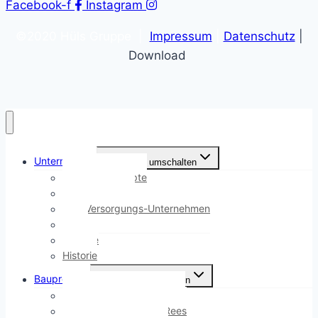
Facebook-f
Instagram
©2020 Hüls Gruppe |
Impressum
|
Datenschutz
|
Download
Unternehmen
Untermenü umschalten
Hüls Baukonzepte
Immobilien Hüls
Hüls Versorgungs-Unternehmen
Team
Karriere
Historie
Bauprojekte
Untermenü umschalten
Ostwall Terrassen, Bocholt
Stadtgarten Quartier, Rees