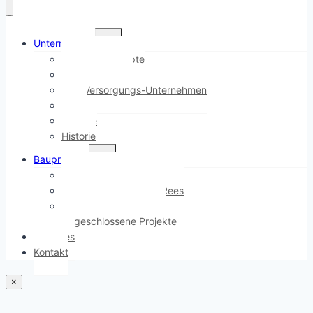
Untermenü
Unternehmen
umschalten
Hüls Baukonzepte
Immobilien Hüls
Hüls Versorgungs-Unternehmen
Team
Karriere
Historie
Untermenü
Bauprojekte
umschalten
Ostwall Terrassen, Bocholt
Stadtgarten Quartier, Rees
Atrium-Garten, Bocholt
Abgeschlossene Projekte
Aktuelles
Kontakt
×