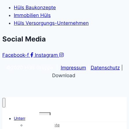
Hüls Baukonzepte
Immobilien Hüls
Hüls Versorgungs-Unternehmen
Social Media
Facebook-f
Instagram
©2020 Hüls Gruppe |
Impressum
|
Datenschutz
|
Download
Untermenü
Unternehmen
umschalten
Hüls Baukonzepte