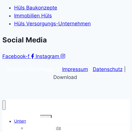
Hüls Baukonzepte
Immobilien Hüls
Hüls Versorgungs-Unternehmen
Social Media
Facebook-f
Instagram
©2020 Hüls Gruppe |
Impressum
|
Datenschutz
|
Download
Untermenü
Unternehmen
umschalten
Hüls Baukonzepte